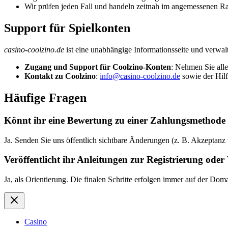
Wir prüfen jeden Fall und handeln zeitnah im angemessenen 
Support für Spielkonten
casino-coolzino.de
ist eine unabhängige Informationsseite und verwal
Zugang und Support für Coolzino-Konten
: Nehmen Sie all
Kontakt zu Coolzino
:
info@casino-coolzino.de
sowie der Hilf
Häufige Fragen
Könnt ihr eine Bewertung zu einer Zahlungsmethode
Ja. Senden Sie uns öffentlich sichtbare Änderungen (z. B. Akzeptanz
Veröffentlicht ihr Anleitungen zur Registrierung oder 
Ja, als Orientierung. Die finalen Schritte erfolgen immer auf der Do
Casino