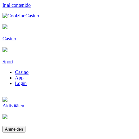
Ir al contenido
Casino
Sport
Casino
App
Login
Aktivitäten
Anmelden