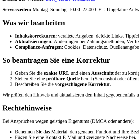
Servicezeiten:
Montag–Sonntag, 10:00–22:00 CET. Ungefähre Antwor
Was wir bearbeiten
Inhaltskorrekturen
: veraltete Angaben, defekte Links, Tippfeh
Aktualisierungen
: Änderungen bei Zahlungsmethoden, Verifiz
Compliance-Anfragen
: Cookies, Datenschutz, Quellenangabe
So beantragen Sie eine Korrektur
Geben Sie die
exakte URL
und einen
Ausschnitt
der zu korrig
Stellen Sie eine
prüfbare Quelle
bereit (Screenshot oder öffen
Beschreiben Sie die
vorgeschlagene Korrektur
.
Wir prüfen den Hinweis und aktualisieren den Inhalt gegebenenfalls 
Rechtehinweise
Bei Ansprüchen wegen geistigen Eigentums (DMCA oder andere):
Benennen Sie das Material, den genauen Fundort und Ihre Bez
Fügen Sie eine Kontakt-E-Mail und geeignete Nachweise bei.