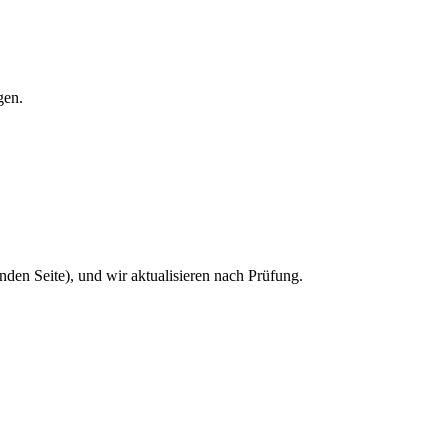
gen.
den Seite), und wir aktualisieren nach Prüfung.