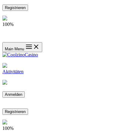
Registrieren
100%
Main Menu
Aktivitäten
Anmelden
Registrieren
100%